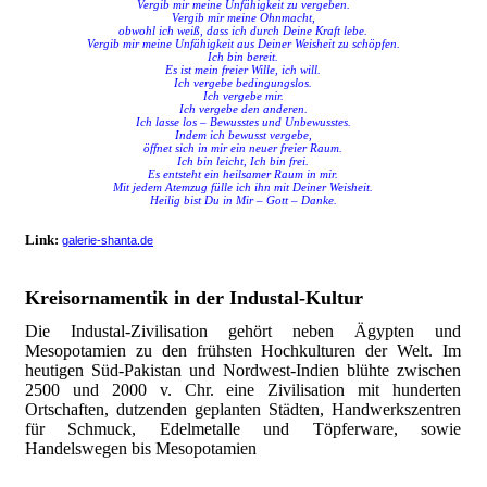
Vergib mir meine Unfähigkeit zu vergeben.
Vergib mir meine Ohnmacht,
obwohl ich weiß, dass ich durch Deine Kraft lebe.
Vergib mir meine Unfähigkeit aus Deiner Weisheit zu schöpfen.
Ich bin bereit.
Es ist mein freier Wille, ich will.
Ich vergebe bedingungslos.
Ich vergebe mir.
Ich vergebe den anderen.
Ich lasse los – Bewusstes und Unbewusstes.
Indem ich bewusst vergebe,
öffnet sich in mir ein neuer freier Raum.
Ich bin leicht, Ich bin frei.
Es entsteht ein heilsamer Raum in mir.
Mit jedem Atemzug fülle ich ihn mit Deiner Weisheit.
Heilig bist Du in Mir – Gott – Danke.
Link:
galerie-shanta.de
Kreisornamentik in der Industal-Kultur
Die Industal-Zivilisation gehört neben Ägypten und
Mesopotamien zu den frühsten Hochkulturen der Welt. Im
heutigen Süd-Pakistan und Nordwest-Indien blühte zwischen
2500 und 2000 v. Chr. eine Zivilisation mit hunderten
Ortschaften, dutzenden geplanten Städten, Handwerkszentren
für Schmuck, Edelmetalle und Töpferware, sowie
Handelswegen bis Mesopotamien