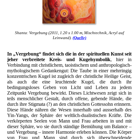
Shanta: Vergebung (2011, 1.20 x 1.00 m, Mischtechnik, Acryl auf
Leinwand).
(Quelle)
In „Vergebung“ findet sich die in der spirituellen Kunst seit
jeher verbreitete Kreis- und Kugelsymbolik
, hier in
Verbindung mit christlichem, taoistischem und anthropologisch-
mythologischem Gedankengut: Die Taube in einer mehrringig
konzentrischen Kugel ist zugleich der christliche Heilige Geist,
als auch die eine leuchtende Kugel, die durch ihr
bedingungsloses Geben von Licht und Leben zu jedem
Zeitpunkt Vergebung bewirkt. Dieses Lichtwesen zeigt sich in
teils menschlicher Gestalt, durch offene, gebende Hände, die
durch ihre Stigmata (?) an den christlichen Gottessohn erinnern.
Diese Hände nähren die Wesen innerhalb und ausserhalb des
Yin-Yangs, der Sphäre der weltlich-dualistischen Kräfte. Die
verkörperten Seelen von Mann und Frau arbeiten in und mit
dieser Sphäre, wo sie durch ständige Bemühung um Balance –
und Vergebung – innere Harmonie erleben können. Die Körper
von Frau und Mann sind durch sich überschneidende