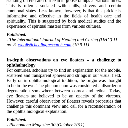
standing on end and our skin in goose bumps at various times.
This is often associated with chills, shivers and certain
emotional states. Less known, however, is that this prickle is
informative and effective in the fields of health care and
spirituality. This is suggested by both medical studies and the
experience of spiritual masters from various cultures.
Published
:
- The International Journal of Healing and Caring (IJHC) 11,
no. 3.
wholistichealingresearch.com
(10.9.11)
In-depth observations on eye floaters – a challenge to
ophthalmology
For centuries, scholars try to find an explanation for the mobile,
scattered and transparent spheres and strings in our visual field.
Early on in ophthalmological tradition, the origin was thought
to be in the eye. The phenomenon was considered a disorder or
degeneration somewhere between cornea and retina. Today,
eye floaters are believed to be an opacity of the vitreous.
However, careful observation of floaters reveals properties that
challenge this dominant view and call for a reconsideration of
the ophthalmological explanation.
Published
:
- Phenomena Magazine 30 (October 2011)