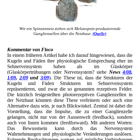
Wie ein Spinnennetz ziehen sich Melanopsin-produzierende
Ganglienzellen über die Netzhaut.
(Quelle)
Kommentar von Floco
In einem früheren Artikel habe ich darauf hingewiesen, dass die
Kugeln und Fäden ihre physiologische Entsprechung eher im
Sehnervensystem haben als im Glaskörper
(Glaskörpertrübungen oder Nervensystem? siehe
News
4/08
,
1/09
,
2/09
und
3/09
). Die These ist, dass die Strukturen der
Kugeln und Fäden Strukturen im Sehnervensystem
repräsentieren, und zwar die so genannten rezeptiven Felder.
Die kürzlich festgestellten photorezeptiven Ganglienzellen in
der Netzhaut könnten diese These verfeinern oder auch eine
Alternative dazu sein, je nach Blickwinkel. Zentral ist dabei die
Vorstellung, dass die Impulse, die zu einer Ganglienzelle
gelangen, nicht nur von der Aussenwelt (feedback), sondern
auch von Innen kommen (feedforward). Mit anderen Worten:
Das Bewusstsein kann durch das Nervensystem
Wahrnehmungen und physiologische Veränderungen auslösen.
Folgende Beobachtungen weisen auf mögliche Verbindungen