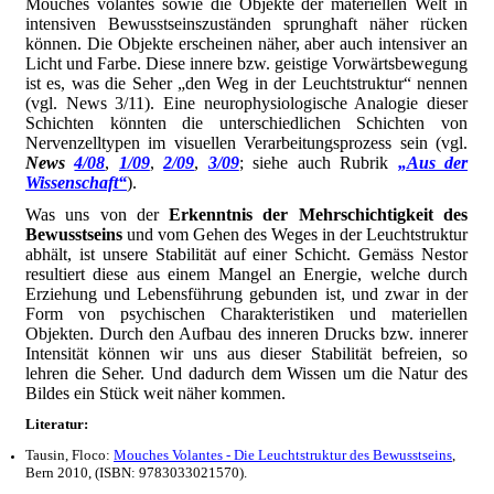
Mouches volantes sowie die Objekte der materiellen Welt in
intensiven Bewusstseinszuständen sprunghaft näher rücken
können. Die Objekte erscheinen näher, aber auch intensiver an
Licht und Farbe. Diese innere bzw. geistige Vorwärtsbewegung
ist es, was die Seher „den Weg in der Leuchtstruktur“ nennen
(vgl. News 3/11). Eine neurophysiologische Analogie dieser
Schichten könnten die unterschiedlichen Schichten von
Nervenzelltypen im visuellen Verarbeitungsprozess sein (vgl.
News
4/08
,
1/09
,
2/09
,
3/09
; siehe auch Rubrik
„Aus der
Wissenschaft“
).
Was uns von der
Erkenntnis der Mehrschichtigkeit des
Bewusstseins
und vom Gehen des Weges in der Leuchtstruktur
abhält, ist unsere Stabilität auf einer Schicht. Gemäss Nestor
resultiert diese aus einem Mangel an Energie, welche durch
Erziehung und Lebensführung gebunden ist, und zwar in der
Form von psychischen Charakteristiken und materiellen
Objekten. Durch den Aufbau des inneren Drucks bzw. innerer
Intensität können wir uns aus dieser Stabilität befreien, so
lehren die Seher. Und dadurch dem Wissen um die Natur des
Bildes ein Stück weit näher kommen.
Literatur:
Tausin, Floco:
Mouches Volantes - Die Leuchtstruktur des Bewusstseins
,
Bern 2010, (ISBN: 9783033021570).