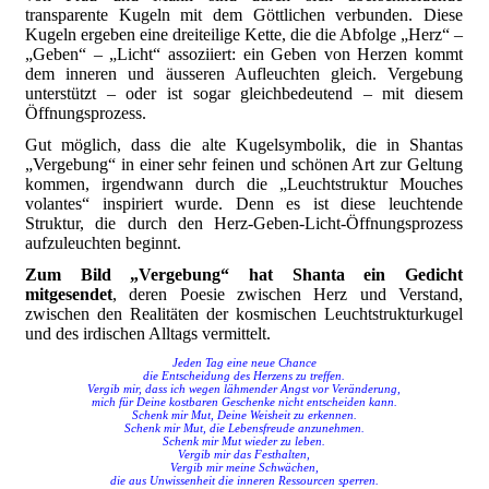
transparente Kugeln mit dem Göttlichen verbunden. Diese
Kugeln ergeben eine dreiteilige Kette, die die Abfolge „Herz“ –
„Geben“ – „Licht“ assoziiert: ein Geben von Herzen kommt
dem inneren und äusseren Aufleuchten gleich. Vergebung
unterstützt – oder ist sogar gleichbedeutend – mit diesem
Öffnungsprozess.
Gut möglich, dass die alte Kugelsymbolik, die in Shantas
„Vergebung“ in einer sehr feinen und schönen Art zur Geltung
kommen, irgendwann durch die „Leuchtstruktur Mouches
volantes“ inspiriert wurde. Denn es ist diese leuchtende
Struktur, die durch den Herz-Geben-Licht-Öffnungsprozess
aufzuleuchten beginnt.
Zum Bild „Vergebung“ hat Shanta ein Gedicht
mitgesendet
, deren Poesie zwischen Herz und Verstand,
zwischen den Realitäten der kosmischen Leuchtstrukturkugel
und des irdischen Alltags vermittelt.
Jeden Tag eine neue Chance
die Entscheidung des Herzens zu treffen.
Vergib mir, dass ich wegen lähmender Angst vor Veränderung,
mich für Deine kostbaren Geschenke nicht entscheiden kann.
Schenk mir Mut, Deine Weisheit zu erkennen.
Schenk mir Mut, die Lebensfreude anzunehmen.
Schenk mir Mut wieder zu leben.
Vergib mir das Festhalten,
Vergib mir meine Schwächen,
die aus Unwissenheit die inneren Ressourcen sperren.