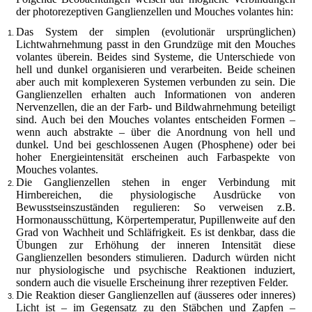
der photorezeptiven Ganglienzellen und Mouches volantes hin:
Das System der simplen (evolutionär ursprünglichen)
Lichtwahrnehmung passt in den Grundzüge mit den Mouches
volantes überein. Beides sind Systeme, die Unterschiede von
hell und dunkel organisieren und verarbeiten. Beide scheinen
aber auch mit komplexeren Systemen verbunden zu sein. Die
Ganglienzellen erhalten auch Informationen von anderen
Nervenzellen, die an der Farb- und Bildwahrnehmung beteiligt
sind. Auch bei den Mouches volantes entscheiden Formen –
wenn auch abstrakte – über die Anordnung von hell und
dunkel. Und bei geschlossenen Augen (Phosphene) oder bei
hoher Energieintensität erscheinen auch Farbaspekte von
Mouches volantes.
Die Ganglienzellen stehen in enger Verbindung mit
Hirnbereichen, die physiologische Ausdrücke von
Bewusstseinszuständen regulieren: So verweisen z.B.
Hormonausschüttung, Körpertemperatur, Pupillenweite auf den
Grad von Wachheit und Schläfrigkeit. Es ist denkbar, dass die
Übungen zur Erhöhung der inneren Intensität diese
Ganglienzellen besonders stimulieren. Dadurch würden nicht
nur physiologische und psychische Reaktionen induziert,
sondern auch die visuelle Erscheinung ihrer rezeptiven Felder.
Die Reaktion dieser Ganglienzellen auf (äusseres oder inneres)
Licht ist – im Gegensatz zu den Stäbchen und Zapfen –