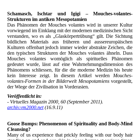
Schamasch, Ischtar und Igigi – Mouches-volantes-
Strukturen im antiken Mesopotamien
Das Phänomen der Mouches volantes wird in unserer Kultur
vorwiegend im Einklang mit der modernen medizinischen Sicht
verstanden, wo es als „Glaskörpertrübung“ gilt. Die Sichtung
bildlichen Materials aus früheren und aussereuropäischen
Kulturen offenbart jedoch immer wieder abstrakte Zeichen, die
den typischen Strukturen der Mouches volantes ähneln. Dass
Mouches volantes womöglich als spirituelles Phänomen
gedeutet wurde, lässt auf eine Wahrnehmungsdimension des
Phänomens schliessen, für die die moderne Medizin bis heute
kein Interesse zeigt. In diesem Artikel werden
Mouches-
volantes-Formen in der Bilderwelt Mesopotamiens
vorgestellt,
der Wiege der Zivilisation in Vorderasien.
Veröffentlicht in:
- Virtuelles Magazin 2000, 60 (September 2011).
archiv.vm2000.net
(16.9.11)
Goose Bumps: Phenomenon of Spirituality and Body-Mind
Cleansing?
Many of us experience that prickly feeling with our body hair