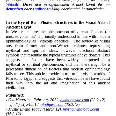
Website
. Diese neu veröffentlichten Artikel könnt ihr im
deutschen
oder
englischen
Mitgliederbereich herunterladen.
In the Eye of Ra – Floater Structures in the Visual Arts of
Ancient Egypt
In Western culture, the phenomenon of vitreous floaters (or
muscae volitantes) is primarily understood in line with modern
ophthalmology as "vitreous opacities". The review of visual
arts from former and non-Western cultures representing
mythical and spiritual ideas, however, discloses abstract
symbols that resemble the typical structures of eye floaters. This
suggests that floaters have been widely interpreted as a
mythical or spiritual phenomenon; and that there might be a
perceptual dimension of floaters that modern ophthalmology
fails to see. This article provides a trip to the visual worlds of
Pharaonic Egypt and suggests that vitreous floaters have found
their way into the art and imagination of this ancient
civilization.
Published
:
- Ovi Magazine, February 2012.
ovimagazine.com
(23.2.12)
- Ufodigest, 24.2.12.
ufodigest.com
(26.2.12)
- Mystic Living Today (March 12).
mysticlivingtoday.com
(15.3.12)