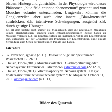
blauem Hintergrund gut sichtbar. In der Physiologie wird dieses
Phänomen „blue field entoptic phenomenon“ genannt und von
Mouches volantes unterschieden. Umgekehrt könnten die
Ganglienzellen aber auch eine innere „Blau-Intensität“
ausdrücken, d.h. intensivere Schwingungen, ausgelöst z.B.
durch geistige Übungen.
Bei all dem besteht auch immer die Möglichkeit, dass die neuronalen Strukturen
keinen gleichzeitlichen, sondern einen entwicklungsmässigen Bezug haben zu
Mouches volantes. D.h. sie könnten einfach ein materielles Abbild der Leuchtstruktur
sein, entstanden auf der Grundlage der Prinzipien der Leuchtstruktur, ohne direkte
Verbindung zum Sehen der leuchtenden Punkte und Fäden.
Literatur:
-G- Provencio, ignacio (2011). Das zweite Auge. In: Spektrum der
Wissenschaft 12: 26-31
- Tausin, Floco (2009): Mouches volantes – Glaskörpertrübung oder
Nervensystem? ExtremNews. ExtremNews.
extremnews.com
(22.12.09)
- Tausin, Floco (2011): Vitreous opacity vs. Nervous system – Do eye
floaters arise from the visual nervous system? Ovi Magazine, October 31,
2011.
ovimagazine.com
(4.11.11)
Bilder des Quartals