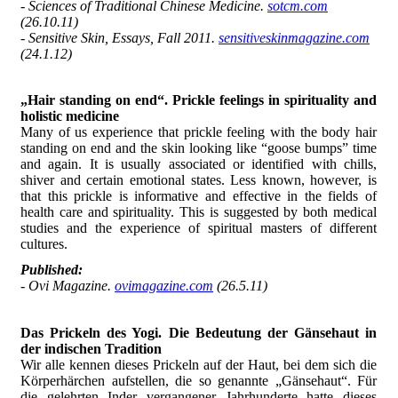
- Sciences of Traditional Chinese Medicine.
sotcm.com
(26.10.11)
- Sensitive Skin, Essays, Fall 2011.
sensitiveskinmagazine.com
(24.1.12)
„Hair standing on end“. Prickle feelings in spirituality and
holistic medicine
Many of us experience that prickle feeling with the body hair
standing on end and the skin looking like “goose bumps” time
and again. It is usually associated or identified with chills,
shiver and certain emotional states. Less known, however, is
that this prickle is informative and effective in the fields of
health care and spirituality. This is suggested by both medical
studies and the experience of spiritual masters of different
cultures.
Published
:
- Ovi Magazine.
ovimagazine.com
(26.5.11)
Das Prickeln des Yogi. Die Bedeutung der Gänsehaut in
der indischen Tradition
Wir alle kennen dieses Prickeln auf der Haut, bei dem sich die
Körperhärchen aufstellen, die so genannte „Gänsehaut“. Für
die gelehrten Inder vergangener Jahrhunderte hatte dieses