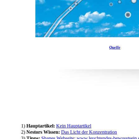
Quelle
1)
Hauptartikel:
Kein Hauptartikel
2)
Nestors Wissen:
Das Licht der Konzentration
3)
Tipps:
Shanes Webseite: www.leuchtendes-bewusstsein.