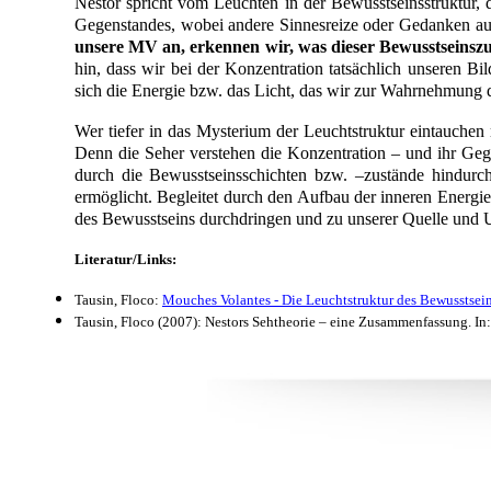
Nestor spricht vom Leuchten in der Bewusstseinsstruktur, 
Gegenstandes, wobei andere Sinnesreize oder Gedanken au
unsere MV an, erkennen wir, was dieser Bewusstseinszus
hin, dass wir bei der Konzentration tatsächlich unseren B
sich die Energie bzw. das Licht, das wir zur Wahrnehmung d
Wer tiefer in das Mysterium der Leuchtstruktur eintauchen
Denn die Seher verstehen die Konzentration – und ihr Geg
durch die Bewusstseinsschichten bzw. –zustände hindurc
ermöglicht. Begleitet durch den Aufbau der inneren Energie
des Bewusstseins durchdringen und zu unserer Quelle und U
Literatur/Links:
Tausin, Floco:
Mouches Volantes - Die Leuchtstruktur des Bewusstsei
Tausin, Floco (2007): Nestors Sehtheorie – eine Zusammenfassung. In: