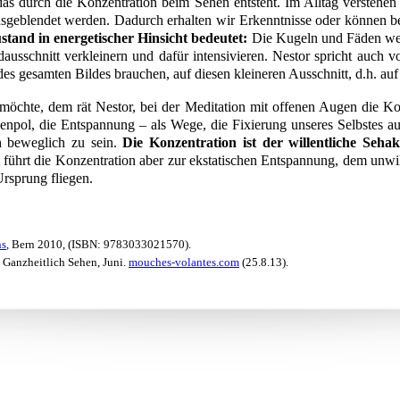
das durch die Konzentration beim Sehen entsteht. Im Alltag verstehe
sgeblendet werden. Dadurch erhalten wir Erkenntnisse oder können 
tand in energetischer Hinsicht bedeutet:
Die Kugeln und Fäden werd
ildausschnitt verkleinern und dafür intensivieren. Nestor spricht auc
es gesamten Bildes brauchen, auf diesen kleineren Ausschnitt, d.h. au
 möchte, dem rät Nestor, bei der Meditation mit offenen Augen die Ko
enpol, die Entspannung – als Wege, die Fixierung unseres Selbstes au
h beweglich zu sein.
Die Konzentration ist der willentliche Sehak
 führt die Konzentration aber zur ekstatischen Entspannung, dem unwil
rsprung fliegen.
ns
, Bern 2010, (ISBN: 9783033021570).
 Ganzheitlich Sehen, Juni.
mouches-volantes.com
(25.8.13).